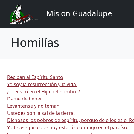
Navigation principale
Aller au contenu principal
Mision Guadalupe
Homilías
Reciban al Espíritu Santo
Yo soy la resurrección y la vida.
¿Crees tú en el Hijo del hombre?
Dame de beber.
Levántense y no teman
Ustedes son la sal de la tierra.
Dichosos los pobres de espíritu, porque de ellos es el Re
Yo te aseguro que hoy estarás conmigo en el paraíso.