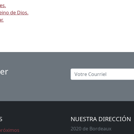
es.
eino de Dios.
r.
ter
S
NUESTRA DIRECCIÓN
2020 de Bordeaux
próximos