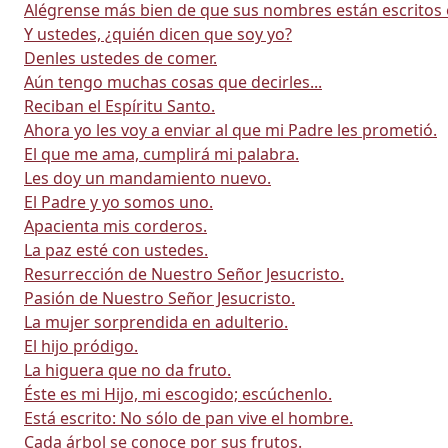
Alégrense más bien de que sus nombres están escritos en
Y ustedes, ¿quién dicen que soy yo?
Denles ustedes de comer.
Aún tengo muchas cosas que decirles...
Reciban el Espíritu Santo.
Ahora yo les voy a enviar al que mi Padre les prometió.
El que me ama, cumplirá mi palabra.
Les doy un mandamiento nuevo.
El Padre y yo somos uno.
Apacienta mis corderos.
La paz esté con ustedes.
Resurrección de Nuestro Señor Jesucristo.
Pasión de Nuestro Señor Jesucristo.
La mujer sorprendida en adulterio.
El hijo pródigo.
La higuera que no da fruto.
Éste es mi Hijo, mi escogido; escúchenlo.
Está escrito: No sólo de pan vive el hombre.
Cada árbol se conoce por sus frutos.