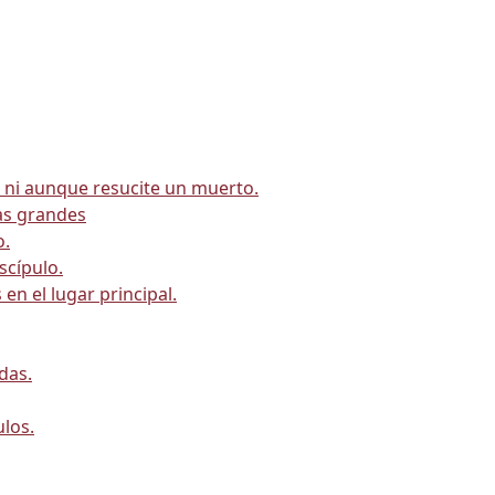
, ni aunque resucite un muerto.
las grandes
o.
scípulo.
en el lugar principal.
das.
ulos.