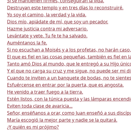
Si se mantienen firmes, conseguirán la vida.
Destruyan este templo y en tres días lo reconstruiré.
Yo soy el camino, la verdad y la vida.
Dios mío, apiádate de mí, que soy un pecador.
Hazme justicia contra mi adversario.
Levántate y vete. Tu fe te ha salvado.
Auméntanos la fe.
Si no escuchan a Moisés y a los profetas, no harán caso
El que es fiel en las cosas pequeñas, también es fiel en 
Tanto amó Dios al mundo, que le entregó a su Hijo únic
Y el que no carga su cruz y me sigue, no puede ser mi di
Cuando te inviten a un banquete de bodas, no te sientes 
Esfuércense en entrar por la puerta, que es angosta.
He venido a traer fuego a la tierra.
Estén listos, con la túnica puesta y las lámparas encendi
Eviten toda clase de avaricia...
Señor, enséñanos a orar, como Juan enseñó a sus discíp
María escogió la mejor parte y nadie se la quitará.
¿Y quién es mi prójimo?