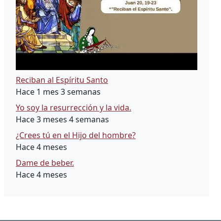
Reciban al Espíritu Santo
Hace 1 mes 3 semanas
Yo soy la resurrección y la vida.
Hace 3 meses 4 semanas
¿Crees tú en el Hijo del hombre?
Hace 4 meses
Dame de beber.
Hace 4 meses