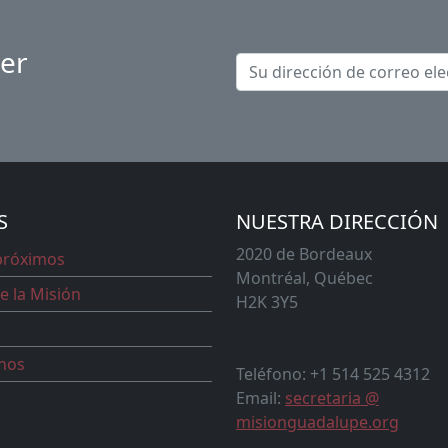
ter
S
NUESTRA DIRECCIÓN
2020 de Bordeaux
próximos
Montréal, Québec
e la Misión
H2K 3Y5
nos
Teléfono: +1 514 525 4312
Email:
secretaria @
misionguadalupe.org