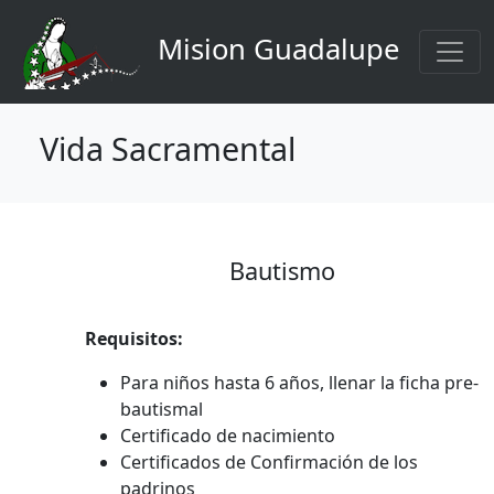
Navigation principale
Aller au contenu principal
Mision Guadalupe
Vida Sacramental
Bautismo
Requisitos:
Para niños hasta 6 años, llenar la ficha pre-
bautismal
Certificado de nacimiento
Certificados de Confirmación de los
padrinos