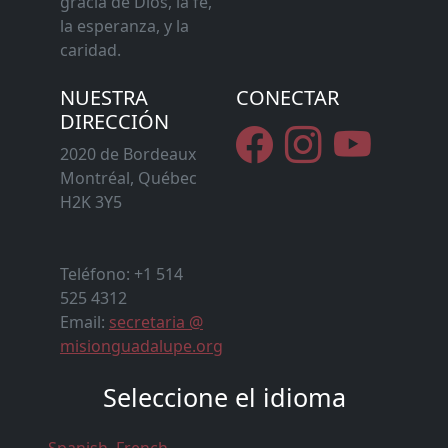
gracia de Dios, la fe,
la esperanza, y la
caridad.
NUESTRA
CONECTAR
DIRECCIÓN
2020 de Bordeaux
Montréal, Québec
H2K 3Y5
Teléfono: +1 514
525 4312
Email:
secretaria @
misionguadalupe.org
Seleccione el idioma
Spanish
French