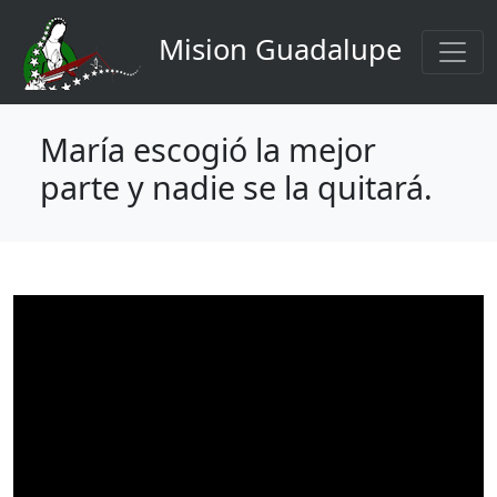
Navegación principal
Pasar al contenido principal
Mision Guadalupe
María escogió la mejor
parte y nadie se la quitará.