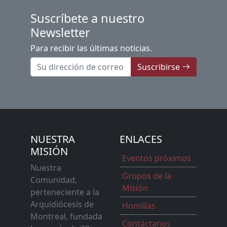
Suscríbete a nuestro
Newsletter
Para recibir las últimas noticias.
Suscribirse
NUESTRA
ENLACES
MISIÓN
Eventos próximos
Nuestra
Grupos de la
Comunidad,
Misión
perteneciente a la
Arquidiócesis de
Homilías
Montreal, fundada
Contáctanos