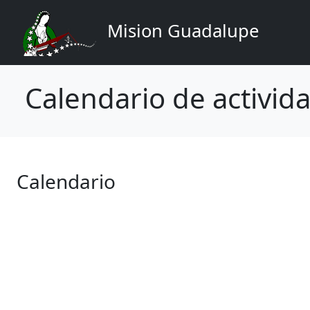
Navigation principale
Aller au contenu principal
Mision Guadalupe
Calendario de activid
Calendario