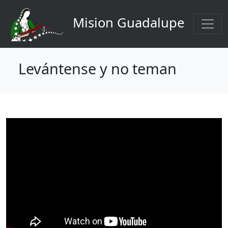
Navigation principale
Aller au contenu principal
Mision Guadalupe
Levántense y no teman