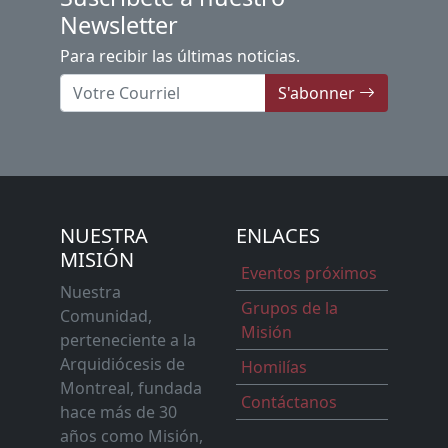
Newsletter
Para recibir las últimas noticias.
S'abonner
NUESTRA
ENLACES
MISIÓN
Eventos próximos
Nuestra
Grupos de la
Comunidad,
Misión
perteneciente a la
Arquidiócesis de
Homilías
Montreal, fundada
Contáctanos
hace más de 30
años como Misión,