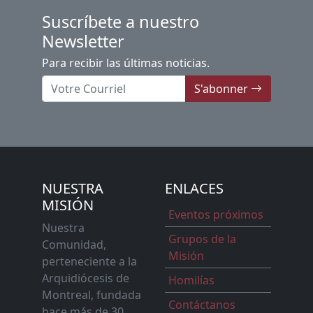
Suscríbete a nuestro
Newsletter
Para recibir las últimas noticias.
S'abonner
NUESTRA
ENLACES
MISIÓN
Eventos próximos
Nuestra
Grupos de la
Comunidad,
Misión
perteneciente a la
Arquidiócesis de
Homilías
Montreal, fundada
Contáctanos
hace más de 30