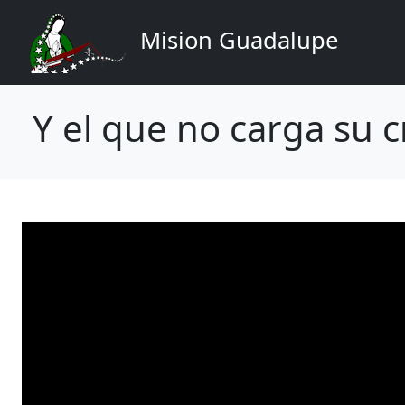
Navegación principal
Pasar al contenido principal
Mision Guadalupe
Y el que no carga su c