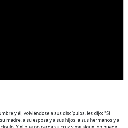
e y él, volviéndose a sus discípulos, les dijo: "Si
su madre, a su esposa y a sus hijos, a sus hermanos y a
cípulo. Y el que no carga su cruz y me sigue, no puede