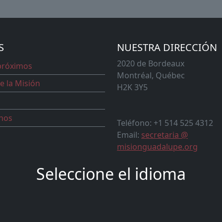
S
NUESTRA DIRECCIÓN
2020 de Bordeaux
próximos
Montréal, Québec
e la Misión
H2K 3Y5
nos
Teléfono: +1 514 525 4312
Email:
secretaria @
misionguadalupe.org
Seleccione el idioma