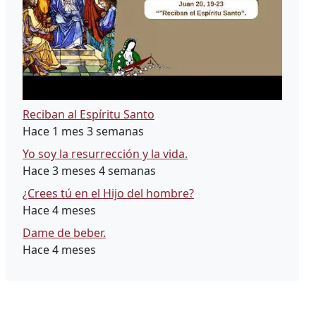
Reciban al Espíritu Santo
Hace 1 mes 3 semanas
Yo soy la resurrección y la vida.
Hace 3 meses 4 semanas
¿Crees tú en el Hijo del hombre?
Hace 4 meses
Dame de beber.
Hace 4 meses