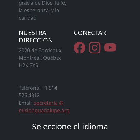
gracia de Dios, la fe,
la esperanza, y la
caridad.
NUESTRA
CONECTAR
DIRECCIÓN
2020 de Bordeaux
Montréal, Québec
H2K 3Y5
Teléfono: +1 514
525 4312
Email:
secretaria @
misionguadalupe.org
Seleccione el idioma