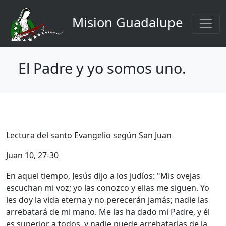
Navegación principal
Pasar al contenido principal
Mision Guadalupe
El Padre y yo somos uno.
Lectura del santo Evangelio según San Juan
Juan 10, 27-30
En aquel tiempo, Jesús dijo a los judíos: "Mis ovejas
escuchan mi voz; yo las conozco y ellas me siguen. Yo
les doy la vida eterna y no perecerán jamás; nadie las
arrebatará de mi mano. Me las ha dado mi Padre, y él
es superior a todos, y nadie puede arrebatarlas de la