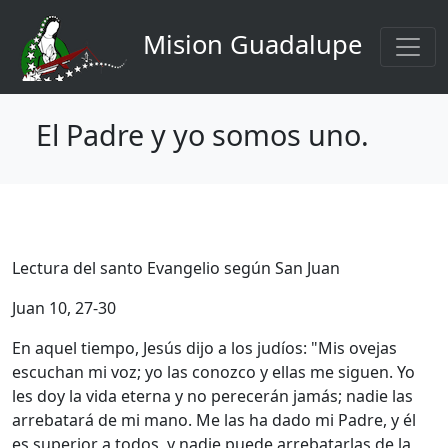
Navigation principale
Aller au contenu principal
Mision Guadalupe
El Padre y yo somos uno.
Lectura del santo Evangelio según San Juan
Juan 10, 27-30
En aquel tiempo, Jesús dijo a los judíos: "Mis ovejas
escuchan mi voz; yo las conozco y ellas me siguen. Yo
les doy la vida eterna y no perecerán jamás; nadie las
arrebatará de mi mano. Me las ha dado mi Padre, y él
es superior a todos, y nadie puede arrebatarlas de la