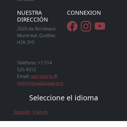
NUESTRA
CONNEXION
DIRECCIÓN
2020 de Bordeaux
Montréal, Québec
H2K 3Y5
Teléfono: +1 514
525 4312
Email:
secretaria @
misionguadalupe.org
Seleccione el idioma
Spanish
French