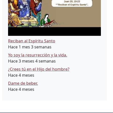
Reciban al Espíritu Santo
Hace 1 mes 3 semanas
Yo soy la resurrección y la vida.
Hace 3 meses 4 semanas
¿Crees tú en el Hijo del hombre?
Hace 4 meses
Dame de beber.
Hace 4 meses