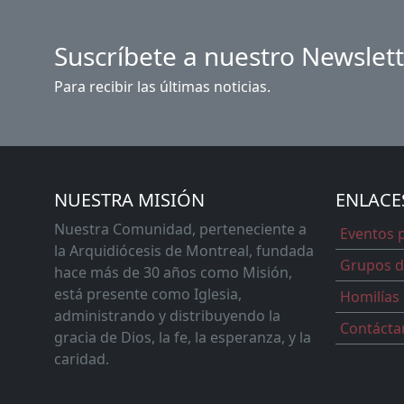
Suscríbete a nuestro Newslet
Para recibir las últimas noticias.
NUESTRA MISIÓN
ENLACE
Nuestra Comunidad, perteneciente a
Eventos 
la Arquidiócesis de Montreal, fundada
Grupos d
hace más de 30 años como Misión,
está presente como Iglesia,
Homilías
administrando y distribuyendo la
Contácta
gracia de Dios, la fe, la esperanza, y la
caridad.