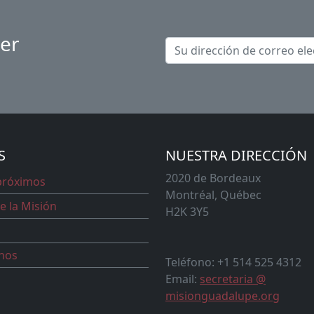
ter
S
NUESTRA DIRECCIÓN
2020 de Bordeaux
próximos
Montréal, Québec
e la Misión
H2K 3Y5
nos
Teléfono: +1 514 525 4312
Email:
secretaria @
misionguadalupe.org