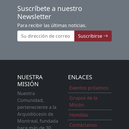
Suscríbete a nuestro
Newsletter
Para recibir las últimas noticias.
Suscribirse
NUESTRA
ENLACES
MISIÓN
Eventos próximos
Nuestra
Grupos de la
Comunidad,
Misión
perteneciente a la
Arquidiócesis de
Homilías
Montreal, fundada
Contáctanos
hace más de 30