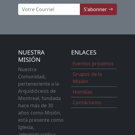
S'abonner
NUESTRA
ENLACES
MISIÓN
Eventos próximos
Nuestra
Grupos de la
Comunidad,
Misión
perteneciente a la
Arquidiócesis de
Homilías
Montreal, fundada
Contáctanos
hace más de 30
años como Misión,
está presente como
Iglesia,
administrando y