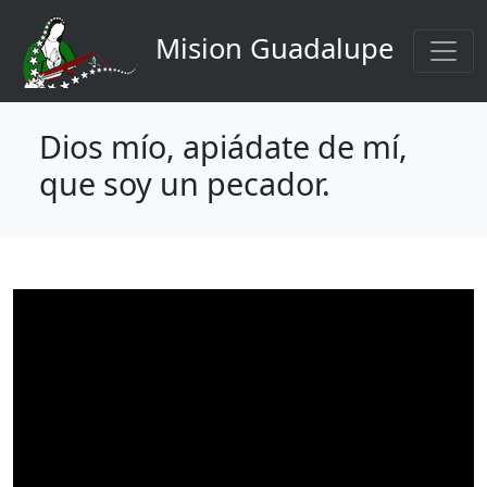
Navigation principale
Aller au contenu principal
Mision Guadalupe
Dios mío, apiádate de mí,
que soy un pecador.