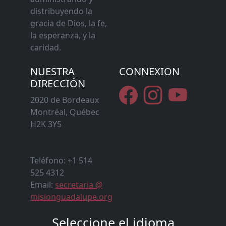
distribuyendo la
gracia de Dios, la fe,
la esperanza, y la
caridad.
NUESTRA
CONNEXION
DIRECCIÓN
2020 de Bordeaux
Montréal, Québec
H2K 3Y5
Teléfono: +1 514
525 4312
Email:
secretaria @
misionguadalupe.org
Seleccione el idioma