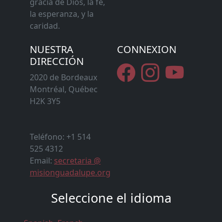
gracia de Dios, la fe,
la esperanza, y la
caridad.
NUESTRA
CONNEXION
DIRECCIÓN
2020 de Bordeaux
Montréal, Québec
H2K 3Y5
Teléfono: +1 514
525 4312
Email:
secretaria @
misionguadalupe.org
Seleccione el idioma