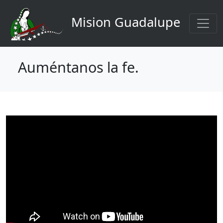
Navigation principale
Aller au contenu principal
Mision Guadalupe
Auméntanos la fe.