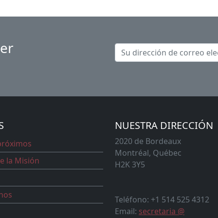
ter
S
NUESTRA DIRECCIÓN
2020 de Bordeaux
próximos
Montréal, Québec
e la Misión
H2K 3Y5
nos
Teléfono: +1 514 525 4312
Email:
secretaria @