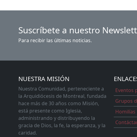
Suscríbete a nuestro Newslet
Para recibir las últimas noticias.
NUESTRA MISIÓN
ENLACE
Nuestra Comunidad, perteneciente a
Eventos 
la Arquidiócesis de Montreal, fundada
Grupos d
hace más de 30 años como Misión,
está presente como Iglesia,
Homilías
administrando y distribuyendo la
Contácta
gracia de Dios, la fe, la esperanza, y la
caridad.